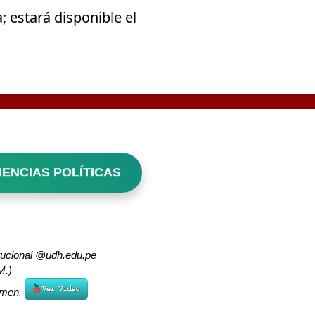
; estará disponible el
IENCIAS POLÍTICAS
itucional @udh.edu.pe
M.)
xamen.