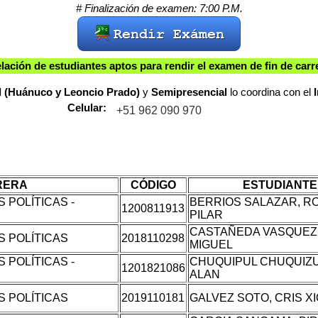
# Finalización de examen: 7:00 P.M.
lación de estudiantes aptos para rendir el examen de fin de carr
l (Huánuco y Leoncio Prado)
y
Semipresencial
lo coordina con el
Celular:
RERA
CÓDIGO
ESTUDIANTE
 POLÍTICAS -
BERRIOS SALAZAR, R
1200811913
PILAR
CASTAÑEDA VASQUEZ
S POLÍTICAS
2018110298
MIGUEL
 POLÍTICAS -
CHUQUIPUL CHUQUIZU
1201821086
ALAN
S POLÍTICAS
2019110181
GALVEZ SOTO, CRIS X